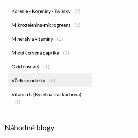
Korenie - Koreniny - Bylinky
(7)
Mikrozelenina-microgreens
(1)
Minerály a vitamíny
(1)
Mletá červená paprika
(2)
Oxid dusnatý
(1)
Včelie produkty
(4)
Vitamín C (Kyselina L-askorbová)
(1)
Náhodné blogy