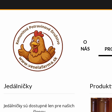
O
NÁS
PR
Jedálničky
Produkty
Jedálničky sú dostupné len pre našich
členov