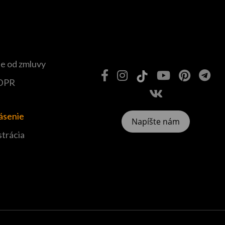
e od zmluvy
DPR
lásenie
Napíšte nám
strácia