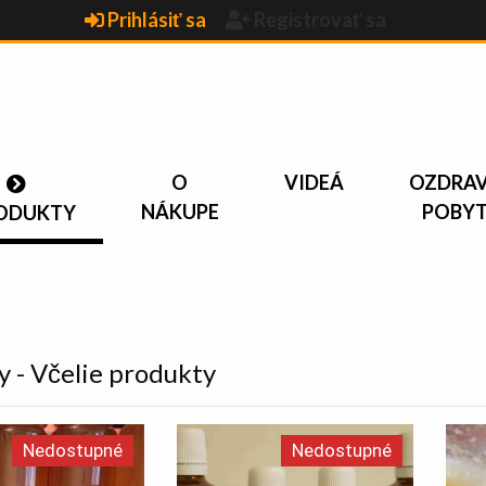
Prihlásiť sa
Registrovať sa
O
VIDEÁ
OZDRA
NÁKUPE
POBY
ODUKTY
 - Včelie produkty
Nedostupné
Nedostupné