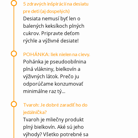
5 zdravých inšpirácií na desiatu
pre deti (aj dospelých)
Desiata nemusí byť len o
balených keksíkoch plných
cukrov. Pripravte deťom
rýchle a výživné desiate!
POHÁNKA: liek nielen na cievy.
Pohánka je pseudoobilnina
plná vlákniny, bielkovín a
výživných látok. Prečo ju
odporúčame konzumovať
minimálne raz tý...
Tvaroh: Je dobré zaradiť ho do
jedálnička?
Tvaroh je mliečny produkt
plný bielkovín. Aké sú jeho
výhody? Všetko potrebné sa