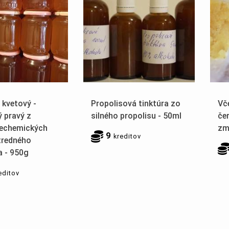
 kvetový -
Propolisová tinktúra zo
Vč
 pravý z
silného propolisu - 50ml
če
nechemických
zm
9
kreditov
tredného
a - 950g
editov