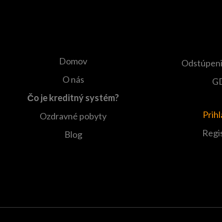
Domov
Odstúpeni
O nás
G
Čo je kreditný systém?
Prih
Ozdravné pobyty
Regi
Blog