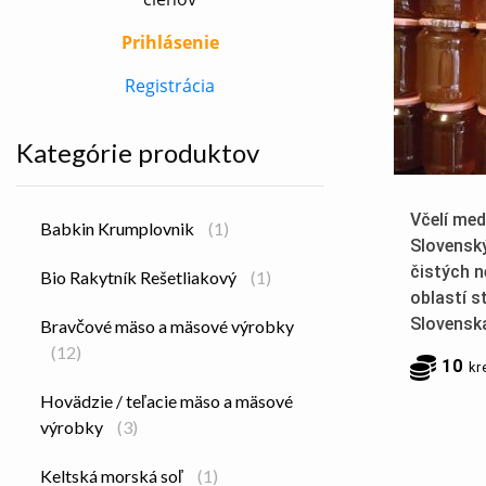
Prihlásenie
Registrácia
Kategórie produktov
Včelí med
Babkin Krumplovnik
(1)
Slovenský
čistých 
Bio Rakytník Rešetliakový
(1)
oblastí s
Slovensk
Bravčové mäso a mäsové výrobky
(12)
10
kr
Hovädzie / teľacie mäso a mäsové
výrobky
(3)
Keltská morská soľ
(1)