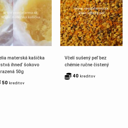
elia materská kašička
Včelí sušený peľ bez
rstvá ihneď šokovo
chémie ručne čistený
razená 50g
40
kreditov
50
kreditov