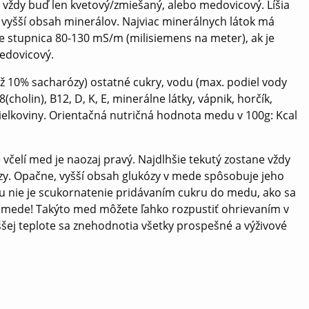
e vždy buď len kvetový/zmiešaný, alebo medovicový. Líšia
vyšší obsah minerálov. Najviac minerálnych látok má
e stupnica 80-130 mS/m (milisiemens na meter), ak je
medovicový.
ž 10% sacharózy) ostatné cukry, vodu (max. podiel vody
cholin), B12, D, K, E, minerálne látky, vápnik, horčík,
, bielkoviny. Orientačná nutričná hodnota medu v 100g: Kcal
včelí med je naozaj pravý. Najdlhšie tekutý zostane vždy
zy. Opačne, vyšší obsah glukózy v mede spôsobuje jeho
medu nie je scukornatenie pridávaním cukru do medu, ako sa
v mede! Takýto med môžete ľahko rozpustiť ohrievaním v
yššej teplote sa znehodnotia všetky prospešné a výživové