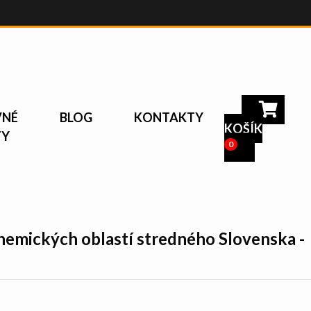
VNÉ
BLOG
KONTAKTY
KOŠÍK
TY
0
hemických oblastí stredného Slovenska -