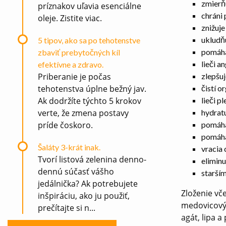
zmierňu
príznakov uľavia esenciálne
chráni
oleje. Zistite viac.
znižuje
ukludň
5 tipov, ako sa po tehotenstve
pomáha
zbaviť prebytočných kíl
lieči a
efektívne a zdravo.
zlepšu
Priberanie je počas
čistí o
tehotenstva úplne bežný jav.
lieči p
Ak dodržíte týchto 5 krokov
hydratu
verte, že zmena postavy
pomáha 
príde čoskoro.
pomáha
Šaláty 3-krát inak.
vracia 
Tvorí listová zelenina denno-
eliminu
dennú súčasť vášho
starším
jedálnička? Ak potrebujete
Zloženie vč
inšpiráciu, ako ju použiť,
medovicový 
prečítajte si n...
agát, lipa a