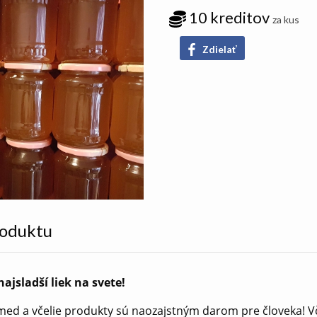
10 kreditov
za kus
Zdielať
roduktu
najsladší liek na svete!
 med a včelie produkty sú naozajstným darom pre človeka! V