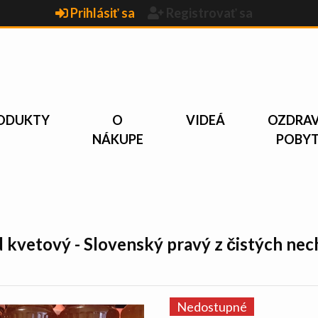
Prihlásiť sa
Registrovať sa
ODUKTY
O
VIDEÁ
OZDRA
NÁKUPE
POBY
 kvetový - Slovenský pravý z čistých nec
Nedostupné