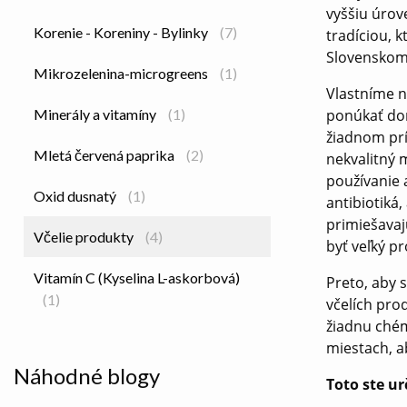
vyššiu úrov
Korenie - Koreniny - Bylinky
(7)
tradíciou, 
Slovenskom 
Mikrozelenina-microgreens
(1)
Vlastníme n
Minerály a vitamíny
(1)
ponúkať dom
žiadnom prí
Mletá červená paprika
(2)
nekvalitný 
používanie a
Oxid dusnatý
(1)
antibiotiká
primiešavaj
Včelie produkty
(4)
byť veľký p
Vitamín C (Kyselina L-askorbová)
Preto, aby 
(1)
včelích pro
žiadnu chém
miestach, ab
Náhodné blogy
Toto ste u