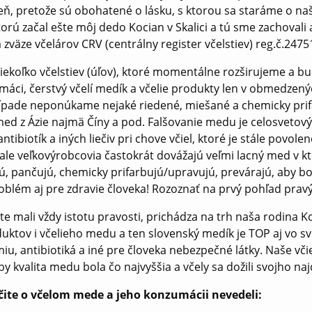
eň, pretože sú obohatené o lásku, s ktorou sa staráme o naše
ktorú začal ešte môj dedo Kocian v Skalici a tú sme zachoval
zväze včelárov CRV (centrálny register včelstiev) reg.č.2475
iekoľko včelstiev (úľov), ktoré momentálne rozširujeme a 
áci, čerstvý včelí medík a včelie produkty len v obmedzen
pade neponúkame nejaké riedené, miešané a chemicky prifar
med z Ázie najmä Číny a pod. Falšovanie medu je celosvet
ntibiotík a iných liečiv pri chove včiel, ktoré je stále povol
, ale veľkovýrobcovia častokrát dovážajú veľmi lacný med v 
ú, pančujú, chemicky prifarbujú/upravujú, prevárajú, aby bol
roblém aj pre zdravie človeka! Rozoznať na prvý pohľad pra
ste mali vždy istotu pravosti, prichádza na trh naša rodina 
duktov i včelieho medu a ten slovenský medík je TOP aj vo 
iu, antibiotiká a iné pre človeka nebezpečné látky. Naše vči
y kvalita medu bola čo najvyššia a včely sa dožili svojho na
rčite o včelom mede a jeho konzumácii nevedeli: