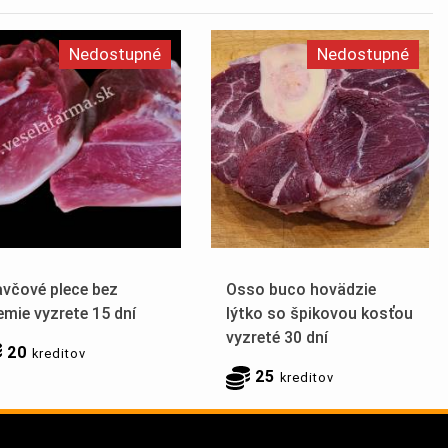
Nedostupné
Nedostupné
avčové plece bez
Osso buco hovädzie
emie vyzrete 15 dní
lýtko so špikovou kosťou
vyzreté 30 dní
20
kreditov
25
kreditov