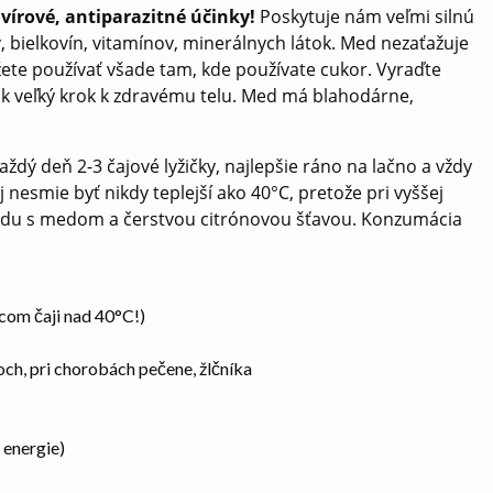
vírové, antiparazitné účinky!
Poskytuje nám veľmi silnú
 bielkovín, vitamínov, minerálnych látok. Med nezaťažuje
ete používať všade tam, kde používate cukor. Vyraďte
k veľký krok k zdravému telu. Med má blahodárne,
 deň 2-3 čajové lyžičky, najlepšie ráno na lačno a vždy
nesmie byť nikdy teplejší ako 40°C, pretože pri vyššej
ú vodu s medom a čerstvou citrónovou šťavou. Konzumácia
com čaji nad 40°C!)
och, pri chorobách pečene, žlčníka
 energie)