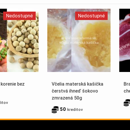
Nedostupné
Nedostupné
 korenie bez
Včelia materská kašička
Br
čerstvá ihneď šokovo
ch
zmrazená 50g
ditov
50
kreditov