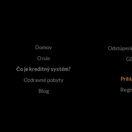
Domov
Odstúpeni
O nás
G
Čo je kreditný systém?
Prih
Ozdravné pobyty
Regi
Blog