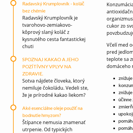
Radavský Krumplovník - koláč
Konzumácia
bez chémie
antioxidačn
Radavský Krumplovník je
organizmus 
tvarohovo-zemiakovo-
cukor zo sv
kôprový slaný koláč z
povzbudzujú
kysnutého cesta fantastickej
Včelí med o
chuti
pred jedlom
teplote sa 
SPOZNAJ KAKAO A JEHO
domáceho 
POZÍTÍVNY VPLYV NA
ZDRAVIE.
znižuje
Sotva nájdete človeka, ktorý
konzumá
nemiluje čokoládu. Vedeli ste,
znižuje
že je prírodné kakao liekom?
účinne 
zmierň
Aké esenciálne oleje použiť na
upokoju
bodnutie hmyzom?
pomáha
Štípance nemusia znamenať
pomáha 
utrpenie. Od typických