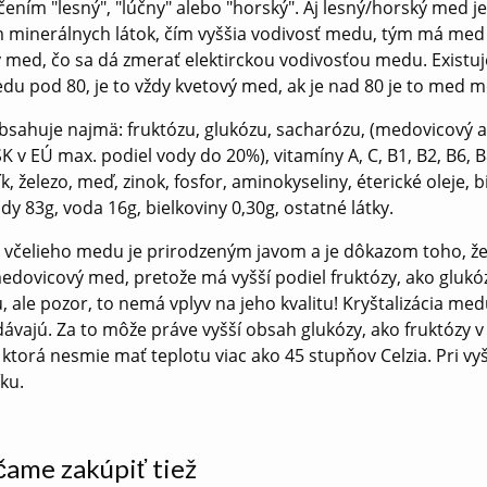
ením "lesný", "lúčny" alebo "horský". Aj lesný/horský med j
minerálnych látok, čím vyššia vodivosť medu, tým má med 
med, čo sa dá zmerať elektirckou vodivosťou medu. Existuj
du pod 80, je to vždy kvetový med, ak je nad 80 je to med 
bsahuje najmä: fruktózu, glukózu, sacharózu, (medovicový a
 v EÚ max. podiel vody do 20%), vitamíny A, C, B1, B2, B6, B8(
ík, železo, meď, zinok, fosfor, aminokyseliny, éterické oleje
dy 83g, voda 16g, bielkoviny 0,30g, ostatné látky.
ia včelieho medu je prirodzeným javom a je dôkazom toho, že 
edovicový med, pretože má vyšší podiel fruktózy, ako glukó
iu, ale pozor, to nemá vplyv na jeho kvalitu! Kryštalizácia 
vajú. Za to môže práve vyšší obsah glukózy, ako fruktózy 
, ktorá nesmie mať teplotu viac ako 45
stupňov Celzia. Pri v
ku.
ame zakúpiť tiež