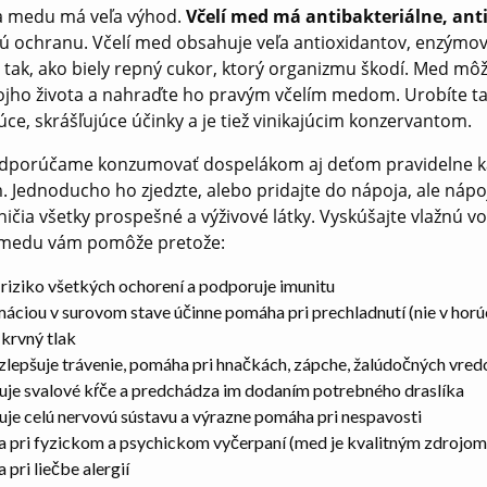
 medu má veľa výhod.
Včelí med má antibakteriálne, anti
ú ochranu. Včelí med obsahuje veľa antioxidantov, enzýmov,
tak, ako biely repný cukor, ktorý organizmu škodí. Med môž
ojho života a nahraďte ho pravým včelím medom. Urobíte ta
ce, skrášľujúce účinky a je tiež vinikajúcim konzervantom.
dporúčame konzumovať dospelákom aj deťom pravidelne každý
. Jednoducho ho zjedzte, alebo pridajte do nápoja, ale nápoj 
zničia všetky prospešné a výživové látky. Vyskúšajte vlažn
medu vám pomôže pretože:
 riziko všetkých ochorení a podporuje imunitu
ciou v surovom stave účinne pomáha pri prechladnutí (nie v horú
 krvný tlak
zlepšuje trávenie, pomáha pri hnačkách, zápche, žalúdočných vred
uje svalové kŕče a predchádza im dodaním potrebného draslíka
je celú nervovú sústavu a výrazne pomáha pri nespavosti
 pri fyzickom a psychickom vyčerpaní (med je kvalitným zdrojom
pri liečbe alergií