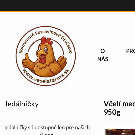
O
PR
NÁS
Jedálničky
Včelí med
950g
Jedálničky sú dostupné len pre našich
členov