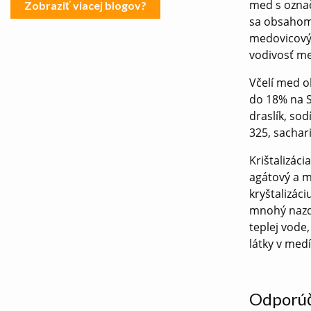
med s označ
Zobraziť viacej blogov?
sa obsahom 
medovicový 
vodivosť me
Včelí med o
do 18% na SK
draslík, sod
325, sachari
Krištalizác
agátový a m
kryštalizác
mnohý nazdá
teplej vode
látky v medí
Odporúč