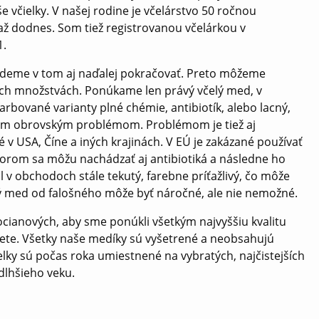
 včielky. V našej rodine je včelárstvo 50 ročnou
i až dodnes. Som tiež registrovanou včelárkou v
1.
budeme v tom aj naďalej pokračovať. Preto môžeme
ých množstvách. Ponúkame len právý včelý med, v
bované varianty plné chémie, antibiotík, alebo lacný,
ovým obrovským problémom. Problémom je tiež aj
ené v USA, Číne a iných krajinách. V EÚ je zakázané používať
ktorom sa môžu nachádzať aj antibiotiká a následne ho
 v obchodoch stále tekutý, farebne príťažlivý, čo môže
vý med od falošného môže byť náročné, ale nie nemožné.
Kocianových, aby sme ponúkli všetkým najvyššiu kvalitu
svete. Všetky naše medíky sú vyšetrené a neobsahujú
elky sú počas roka umiestnené na vybratých, najčistejších
jdlhšieho veku.