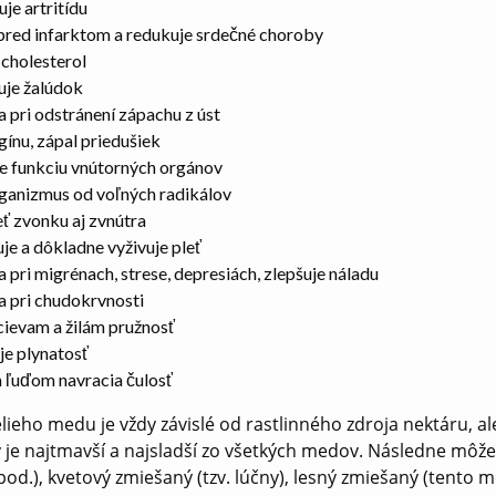
je artritídu
 pred infarktom a redukuje srdečné choroby
 cholesterol
uje žalúdok
 pri odstránení zápachu z úst
ngínu, zápal priedušiek
je funkciu vnútorných orgánov
rganizmus od voľných radikálov
leť zvonku aj zvnútra
je a dôkladne vyživuje pleť
pri migrénach, strese, depresiách, zlepšuje náladu
 pri chudokrvnosti
cievam a žilám pružnosť
je plynatosť
 ľuďom navracia čulosť
elieho medu je vždy závislé od rastlinného zdroja nektáru, 
je najtmavší a najsladší zo všetkých medov. Následne môže
 pod.), kvetový zmiešaný (tzv. lúčny), lesný zmiešaný (tento