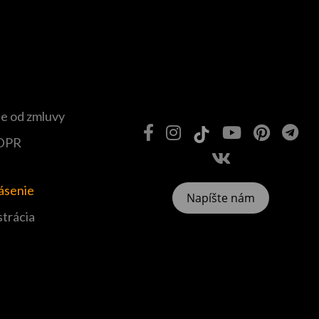
e od zmluvy
DPR
lásenie
Napíšte nám
strácia