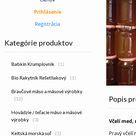
Prihlásenie
Registrácia
Kategórie produktov
Babkin Krumplovnik
(1)
Bio Rakytník Rešetliakový
(1)
Bravčové mäso a mäsové výrobky
Popis p
(12)
Hovädzie / teľacie mäso a mäsové
výrobky
(3)
Včelí med, 
Pravý včelí
Keltská morská soľ
(1)