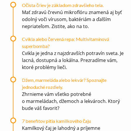
Očista čriev je základom zdravšieho tela.
Mať zdravú črevnú mikroflóru znamená aj byť
odolný voči vírusom, baktériám a ďalším
nepriateľom. Zistite, ako na to.
Cvikla alebo červená repa: Multivitamínová
superbomba?
Cvikla je jedna z najzdravších potravín sveta. Je
lacná, dostupná a lokálna. Prezradíme vám,
ktoré problémy lieči.
Džem, marmeláda alebo lekvár? Spoznajte
jednoduché rozdiely.
Zhrnieme vám všetko potrebné
o marmeládach, džemoch a lekvároch. Ktorý
bude váš favorit?
7 benefitov pitia kamilkového čaju
Kamilkový čaj je lahodný a príjemne