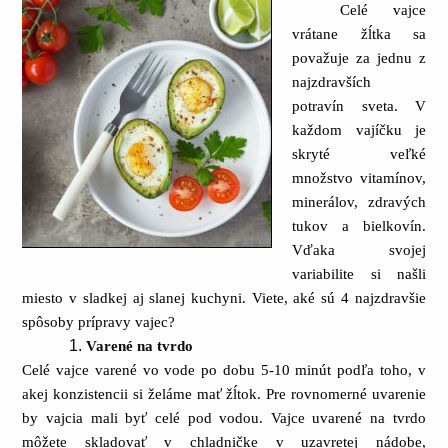
Celé vajce
vrátane žĺtka sa
považuje za jednu z
najzdravších
potravín sveta. V
každom vajíčku je
skryté veľké
množstvo vitamínov,
minerálov, zdravých
tukov a bielkovín.
Vďaka svojej
variabilite si našli
miesto v sladkej aj slanej kuchyni. Viete, aké sú 4 najzdravšie
spôsoby prípravy vajec?
Varené na tvrdo
Celé vajce varené vo vode po dobu 5-10 minút podľa toho, v
akej konzistencii si želáme mať žĺtok. Pre rovnomerné uvarenie
by vajcia mali byť celé pod vodou. Vajce uvarené na tvrdo
môžete skladovať v chladničke v uzavretej nádobe,