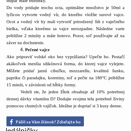
stúpať malé bublinky.
Do vody pridajte trochu octa, optimálne množstvo je 50ml a
lyžicou vytvorte vodný vír, do ktorého vložíte surové vajce.
Ocot a vodný vír by mali vytvoriť prirodzený štít z vaječného
bielka, vďaka ktorému sa vajce nerozpadne. Následne varte
približne 2 minúty a máte hotovo. Pozor, soľ používajte až na
záver na dochutenie.
Pečené vajce
Ako pripraviť volské oko bez vyprážania? Upečte ho. Postačí
akákoľvek menšia silikónová forma, do ktorej vajce vylejete.
Môžete pridať jarnú cibuľku, mozzarellu, kvalitnú šunku,
papriku či paradajku, koreniny, soľ a pečte na 180°C približne
15 minút, v závislosti od hĺbky formy.
Vedeli ste, že jeden žĺtok obsahuje až 10% potrebnej
dennej dávky vitamínu D? Dodajte svojmu telu potrebné živiny
pomocou chutných vajíčok. Ideálne je dopriať si 3 kusy denne.
Páčil sa Vám článok? Zdieľajte ho
Jedálničky