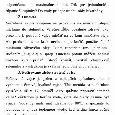
odporúčame ale maximálne 4 dni. Trik pre jednoduchšie
šúpanie škrupinky? Do vody pridajte trochu sódy bikarbóny.
Omeleta
Vyšľahané vajcia vylejeme na panvicu a na miernom stupni
miešame do stuhnutia. Vaječné žĺtko obsahuje zdravé tuky,
preto nie je potrebné vajce miešať na veľkom množstve oleja.
Ak predsalen tento krok nechcete preskočiť, použite úplné
minimum olivového oleja, ktoré rozotriete tzv. „pierkom".
Riešením je aj olej v spreji. Omeletu potom môžete naplniť
trochou syra, pridať listový špenát, čerstvú chrumkavú
zeleninku a výsledkom je výživné jedlo plné chutí a farieb.
Pošírované alebo stratené vajce
Pošírované vajce je jeden z najlepších spôsobov, ako si
vychutnať čerstvé, kvalitné vajce. Táto metóda sa s obľubou
využívala už v 17. storočí. Ako správne pripraviť stratené
vajce? Základom je horúca voda, ktorá ale nikdy nesmie byť
vriaca. Voda by mala mať ideálne do 80°C a spoznáte to
jednoducho aj bez teplomeru vtedy, keď z dna hrnca začnú