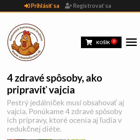
Prihlásiť sa
Registrovať sa
0
KOŠÍK
4 zdravé spôsoby, ako
pripraviť vajcia
Pestrý jedálniček musí obsahovať aj
vajcia. Ponúkame 4 zdravé spôsoby
ich prípravy, ktoré ocenia aj ľudia v
redukčnej diéte.