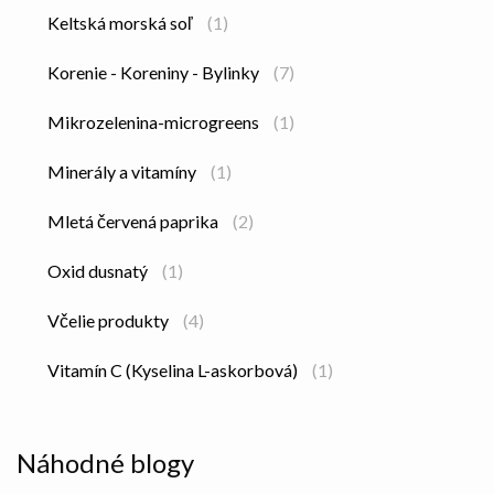
Keltská morská soľ
(1)
Korenie - Koreniny - Bylinky
(7)
Mikrozelenina-microgreens
(1)
Minerály a vitamíny
(1)
Mletá červená paprika
(2)
Oxid dusnatý
(1)
Včelie produkty
(4)
Vitamín C (Kyselina L-askorbová)
(1)
Náhodné blogy