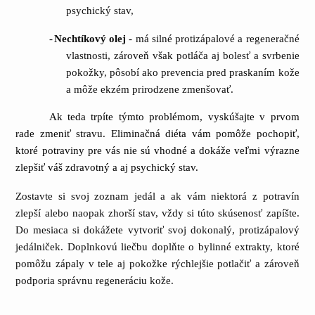
psychický stav,
-
Nechtíkový olej
- má silné protizápalové a regeneračné
vlastnosti, zároveň však potláča aj bolesť a svrbenie
pokožky, pôsobí ako prevencia pred praskaním kože
a môže ekzém prirodzene zmenšovať.
Ak teda trpíte týmto problémom, vyskúšajte v prvom
rade zmeniť stravu. Eliminačná diéta vám pomôže pochopiť,
ktoré potraviny pre vás nie sú vhodné a dokáže veľmi výrazne
zlepšiť váš zdravotný a aj psychický stav.
Zostavte si svoj zoznam jedál a ak vám niektorá z potravín
zlepší alebo naopak zhorší stav, vždy si túto skúsenosť zapíšte.
Do mesiaca si dokážete vytvoriť svoj dokonalý, protizápalový
jedálniček. Doplnkovú liečbu doplňte o bylinné extrakty, ktoré
pomôžu zápaly v tele aj pokožke rýchlejšie potlačiť a zároveň
podporia správnu regeneráciu kože.