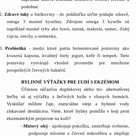
podobne.
2.
Zdravé tuky
a bielkoviny - do jedálnička určite pridajte zdravé,
omega 3 mastné kyseliny. Zdrojom omega 3 kyselín sú
napríklad mastné ryby ako losos, tuniak, makrela, sumec, ďalej
vajcia, orechy a semienka.
3.
Probiotiká
- medzi ktoré patria fermentované potraviny ako
kvasená kapusta, kvalitný biely jogurt, kefír či tempeh. Tieto
potraviny vytvárajú vhodné prostredie pre množenie
prospešných črevných baktérií.
BYLINNÉ VÝŤAŽKY PRE ĽUDÍ S EKZÉMOM
Účinnou súčasťou doplnkovej alebo tzv. alternatívnej
liečby sú aj výťažky z liečivých bylín v rôznych formách.
Vyskúšať môžete čaje, esenciálne oleje a bylinné vody
získavané destiláciou. Viete, ktoré byliny pomôžu v boji proti
ekzematickým prejavom na koži?
-
Mätový olej
- upokojuje pokožku, zmierňuje svrbenie,
podporuje trávenie a črevnú mikroflóru a zlepšuje