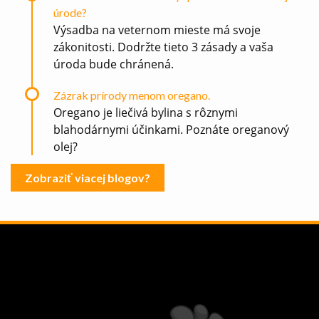
úrode?
Výsadba na veternom mieste má svoje
zákonitosti. Dodržte tieto 3 zásady a vaša
úroda bude chránená.
Zázrak prírody menom oregano.
Oregano je liečivá bylina s rôznymi
blahodárnymi účinkami. Poznáte oreganový
olej?
Zobraziť viacej blogov?