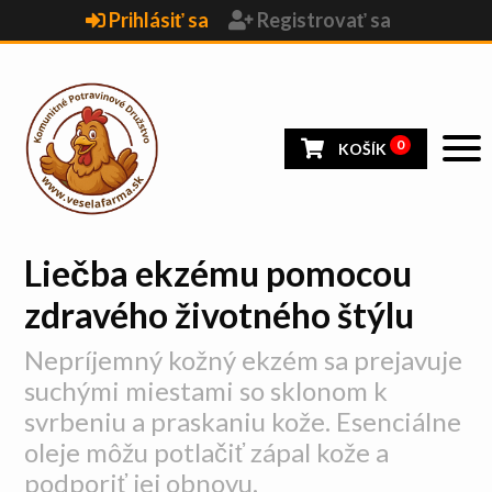
Prihlásiť sa
Registrovať sa
0
KOŠÍK
Liečba ekzému pomocou
zdravého životného štýlu
Nepríjemný kožný ekzém sa prejavuje
suchými miestami so sklonom k
svrbeniu a praskaniu kože. Esenciálne
oleje môžu potlačiť zápal kože a
podporiť jej obnovu.