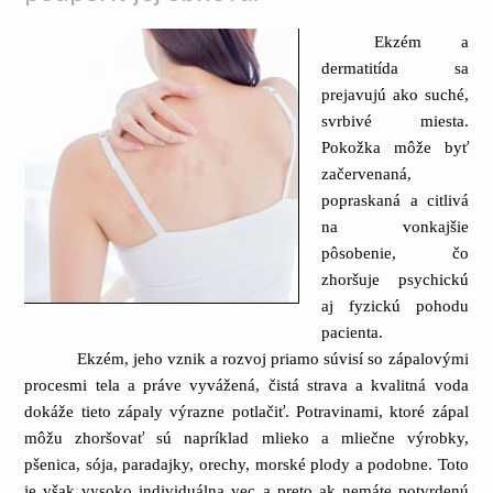
Ekzém a
dermatitída sa
prejavujú ako suché,
svrbivé miesta.
Pokožka môže byť
začervenaná,
popraskaná a citlivá
na vonkajšie
pôsobenie, čo
zhoršuje psychickú
aj fyzickú pohodu
pacienta.
Ekzém, jeho vznik a rozvoj priamo súvisí so zápalovými
procesmi tela a práve vyvážená, čistá strava a kvalitná voda
dokáže tieto zápaly výrazne potlačiť. Potravinami, ktoré zápal
môžu zhoršovať sú napríklad mlieko a mliečne výrobky,
pšenica, sója, paradajky, orechy, morské plody a podobne. Toto
je však vysoko individuálna vec a preto ak nemáte potvrdenú