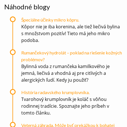
Náhodné blogy
Špeciálne účinky mikro kôpru.
Kôpor nie je iba korenina, ale tiež liečivá bylina
s množstvom pozitív! Tieto má jeho mikro
podoba.
Rumančekový hydrolát – poklad na riešenie kožných
problémov?
Bylinná voda z rumančeka kamilkového je
jemná, liečivá a vhodná aj pre citlivých a
alergických ľudí. Kedy ju použiť?
História radavského krumplovníka.
Tvarohový krumplovník je koláč s vôňou
rodinnej tradície. Spoznajte jeho príbeh v
tomto článku.
Veterná záhrada. Môže byť prekážkou k bohatej