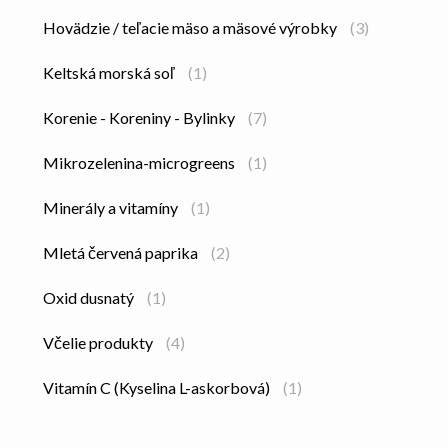
Hovädzie / teľacie mäso a mäsové výrobky
(3)
Keltská morská soľ
(1)
Korenie - Koreniny - Bylinky
(7)
Mikrozelenina-microgreens
(1)
Minerály a vitamíny
(1)
Mletá červená paprika
(2)
Oxid dusnatý
(1)
Včelie produkty
(4)
Vitamín C (Kyselina L-askorbová)
(1)