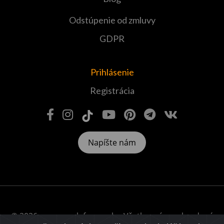
Odstúpenie od zmluvy
GDPR
Prihlásenie
Registrácia
Napíšte nám
© 2026 www.veselafarma.sk – Všetky práva vyhradené