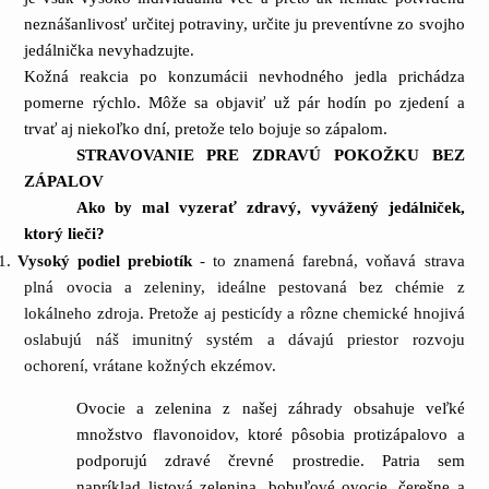
neznášanlivosť určitej potraviny, určite ju preventívne zo svojho
jedálnička nevyhadzujte.
Kožná reakcia po konzumácii nevhodného jedla prichádza
pomerne rýchlo. Môže sa objaviť už pár hodín po zjedení a
trvať aj niekoľko dní, pretože telo bojuje so zápalom.
STRAVOVANIE PRE ZDRAVÚ POKOŽKU BEZ
ZÁPALOV
Ako by mal vyzerať zdravý, vyvážený jedálniček,
ktorý lieči?
1.
Vysoký podiel prebiotík
- to znamená farebná, voňavá strava
plná ovocia a zeleniny, ideálne pestovaná bez chémie z
lokálneho zdroja. Pretože aj pesticídy a rôzne chemické hnojivá
oslabujú náš imunitný systém a dávajú priestor rozvoju
ochorení, vrátane kožných ekzémov.
Ovocie a zelenina z našej záhrady obsahuje veľké
množstvo flavonoidov, ktoré pôsobia protizápalovo a
podporujú zdravé črevné prostredie. Patria sem
napríklad listová zelenina, bobuľové ovocie, čerešne a