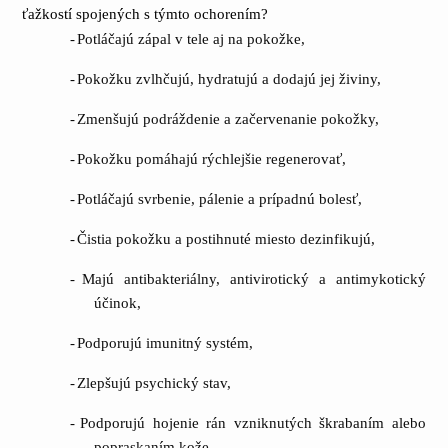
ťažkostí spojených s týmto ochorením?
-
Potláčajú zápal v tele aj na pokožke,
-
Pokožku zvlhčujú, hydratujú a dodajú jej živiny,
-
Zmenšujú podráždenie a začervenanie pokožky,
-
Pokožku pomáhajú rýchlejšie regenerovať,
-
Potláčajú svrbenie, pálenie a prípadnú bolesť,
-
Čistia pokožku a postihnuté miesto dezinfikujú,
-
Majú antibakteriálny, antivirotický a antimykotický
účinok,
-
Podporujú imunitný systém,
-
Zlepšujú psychický stav,
-
Podporujú hojenie rán vzniknutých škrabaním alebo
popraskaním kože.