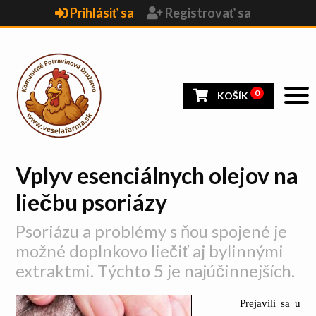
Prihlásiť sa
Registrovať sa
0
KOŠÍK
Vplyv esenciálnych olejov na
liečbu psoriázy
Psoriázu a problémy s ňou spojené je
možné doplnkovo liečiť aj bylinnými
extraktmi. Týchto 5 je najúčinnejších.
Prejavili sa u