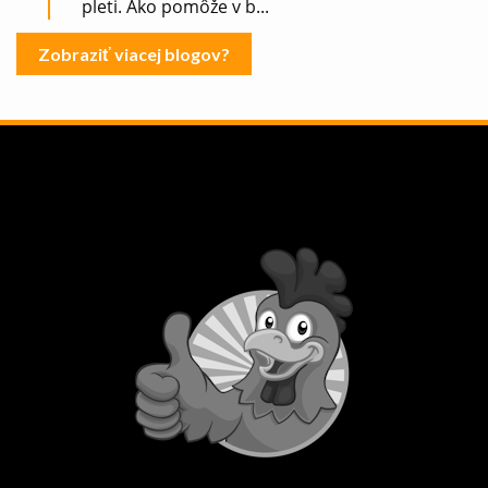
pleti. Ako pomôže v b...
Zobraziť viacej blogov?