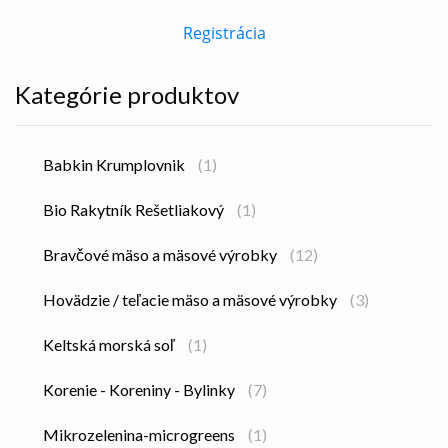
Registrácia
Kategórie produktov
Babkin Krumplovnik
(1)
Bio Rakytník Rešetliakový
(1)
Bravčové mäso a mäsové výrobky
(12)
Hovädzie / teľacie mäso a mäsové výrobky
(3)
Keltská morská soľ
(1)
Korenie - Koreniny - Bylinky
(7)
Mikrozelenina-microgreens
(1)