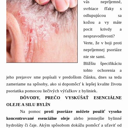
vás nepríjemné,
svrbiace fľaky s
odlupujúcou sa
kožou a vy máte
pocit krivdy a
nespravodlivosti?
Verte, že v boji proti
nepríjemnej psoriáze
nie ste sami.
Bližšiu špecifikáciu
tohto ochorenia a
jeho prejavov sme popísali v predošlom článku, dnes sa teda
zameriame na spôsoby, ako si dopomôcť k lepšej kvalite života
psoriatika pomocou liečivých výťažkov z byliniek.
DÔVODY, PREČO VYSKÚŠAŤ ESENCIÁLNE
OLEJE A SILU BYLÍN
Na pomoc
proti psoriáze môžete použiť vysoko
koncentrované esenciálne oleje
alebo jemnejšie bylinné
hydroláty či čaje. Akým spôsobom dokážu pomôcť a uľaviť od