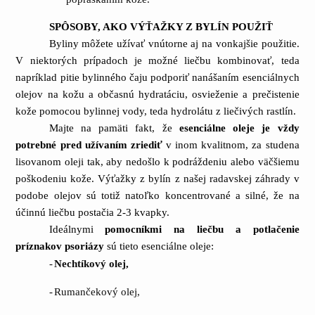
SPÔSOBY, AKO VÝŤAŽKY Z BYLÍN POUŽIŤ
Byliny môžete užívať vnútorne aj na vonkajšie použitie.
V niektorých prípadoch je možné liečbu kombinovať, teda
napríklad pitie bylinného čaju podporiť nanášaním esenciálnych
olejov na kožu a občasnú hydratáciu, osvieženie a prečistenie
kože pomocou bylinnej vody, teda hydrolátu z liečivých rastlín.
Majte na pamäti fakt, že
esenciálne oleje je vždy
potrebné pred užívaním zriediť
v inom kvalitnom, za studena
lisovanom oleji tak, aby nedošlo k podráždeniu alebo väčšiemu
poškodeniu kože. Výťažky z bylín z našej radavskej záhrady v
podobe olejov sú totiž natoľko koncentrované a silné, že na
účinnú liečbu postačia 2-3 kvapky.
Ideálnymi
pomocníkmi na liečbu a potlačenie
príznakov psoriázy
sú tieto esenciálne oleje:
-
Nechtíkový olej,
-
Rumančekový olej,