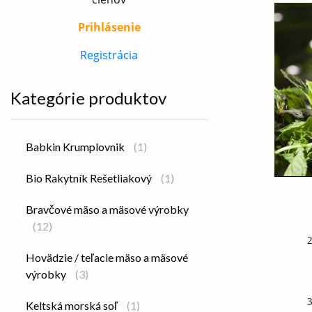
Prihlásenie
Registrácia
Kategórie produktov
Babkin Krumplovnik
(1)
Bio Rakytník Rešetliakový
(1)
Bravčové mäso a mäsové výrobky
(12)
2
Hovädzie / teľacie mäso a mäsové
výrobky
(3)
3
Keltská morská soľ
(1)