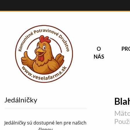
O
PR
NÁS
Jedálničky
Bla
Mätov
Použ
Jedálničky sú dostupné len pre našich
členov