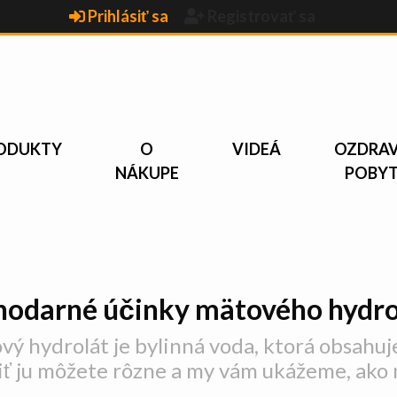
Prihlásiť sa
Registrovať sa
ODUKTY
O
VIDEÁ
OZDRA
NÁKUPE
POBY
hodarné účinky mätového hydro
ý hydrolát je bylinná voda, ktorá obsahuje 
iť ju môžete rôzne a my vám ukážeme, ako n