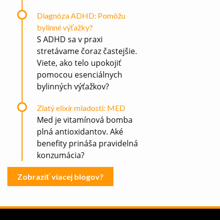
Diagnóza ADHD: Pomôžu
bylinné výťažky?
S ADHD sa v praxi
stretávame čoraz častejšie.
Viete, ako telo upokojiť
pomocou esenciálnych
bylinných výťažkov?
Zlatý elixír mladosti: MED
Med je vitamínová bomba
plná antioxidantov. Aké
benefity prináša pravidelná
konzumácia?
Zobraziť viacej blogov?