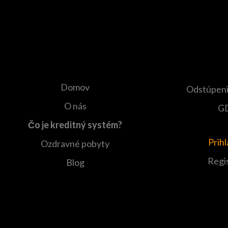
Domov
Odstúpeni
O nás
G
Čo je kreditný systém?
Prih
Ozdravné pobyty
Regi
Blog