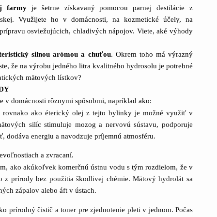
lej farmy
je šetrne získavaný pomocou parnej destilácie z
onskej. Využijete ho v domácnosti, na kozmetické účely, na
 prípravu osviežujúcich, chladivých nápojov. Viete, aké výhody
teristický silnou arómou a chuťou
. Okrem toho má výrazný
ste, že na výrobu jedného litra kvalitného hydrosolu je potrebné
tických mätových lístkov?
DY
te v domácnosti rôznymi spôsobmi, napríklad ako:
 rovnako ako éterický olej z tejto bylinky je možné využiť v
ätových silíc stimuluje mozog a nervovú sústavu, podporuje
sť, dodáva energiu a navodzuje príjemnú atmosféru.
evoľnostiach a zvracaní.
m, ako akúkoľvek komerčnú ústnu vodu s tým rozdielom, že v
 z prírody bez použitia škodlivej chémie. Mätový hydrolát sa
ých zápalov alebo áft v ústach.
ko prírodný čistič a toner pre zjednotenie pleti v jednom. Počas