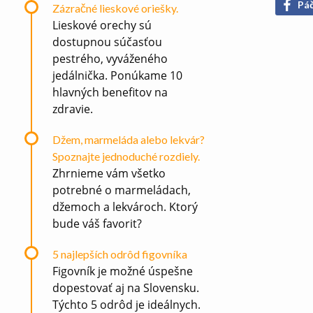
Páč
Zázračné lieskové oriešky.
Lieskové orechy sú
dostupnou súčasťou
pestrého, vyváženého
jedálnička. Ponúkame 10
hlavných benefitov na
zdravie.
Džem, marmeláda alebo lekvár?
Spoznajte jednoduché rozdiely.
Zhrnieme vám všetko
potrebné o marmeládach,
džemoch a lekvároch. Ktorý
bude váš favorit?
5 najlepších odrôd figovníka
Figovník je možné úspešne
dopestovať aj na Slovensku.
Týchto 5 odrôd je ideálnych.