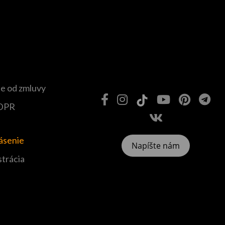
e od zmluvy
DPR
lásenie
Napíšte nám
strácia