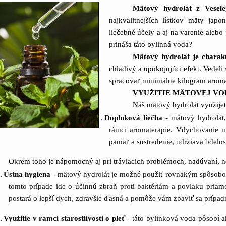
Mätový hydrolát z Vese
najkvalitnejších lístkov mäty jap
liečebné účely a aj na varenie alebo
prináša táto bylinná voda?
Mätový hydrolát je charak
chladivý a upokojujúci efekt. Vedeli 
spracovať minimálne kilogram aroma
VYUŽITIE MÄTOVEJ VO
Náš mätový hydrolát využije
1.
Doplnková liečba
- mätový hydrolát,
rámci aromaterapie. Vdychovanie m
pamäť a sústredenie, udržiava bdelo
Okrem toho je nápomocný aj pri tráviacich problémoch, nadúvaní, n
.
Ústna hygiena
- mätový hydrolát je možné použiť rovnakým spôsobo
tomto prípade ide o účinnú zbraň proti baktériám a povlaku priamo
postará o lepší dych, zdravšie ďasná a pomôže vám zbaviť sa prípadn
.
Využitie v rámci starostlivosti o pleť
- táto bylinková voda pôsobí a