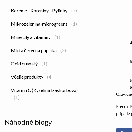
Korenie - Koreniny - Bylinky
(7)
Mikrozelenina-microgreens
(1)
Minerály a vitamíny
(1)
4
Mletá červená paprika
(2)
5
Oxid dusnatý
(1)
Včelie produkty
(4)
Vitamín C (Kyselina L-askorbová)
Gravidné
(1)
Prečo? N
prípade 
Náhodné blogy