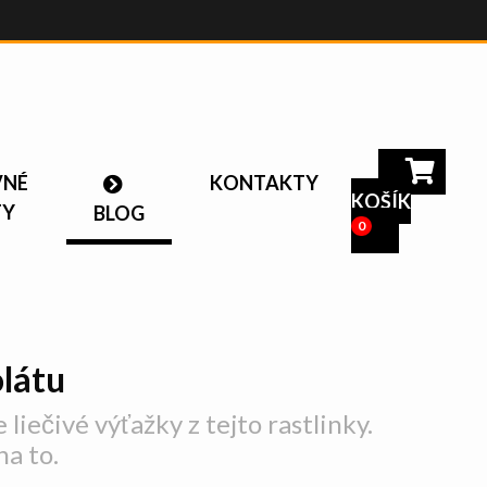
VNÉ
KONTAKTY
KOŠÍK
TY
BLOG
0
látu
liečivé výťažky z tejto rastlinky.
a to.