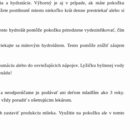
nia a hydratácie. Výborný je aj v prípade, ak máte pokožku
te postihnuté miesto niekoľko krát denne prestriekať alebo si
tento hydrolát pomôže pokožku prirodzene vydezinfikovať, čím
riekajte sa mätovým hydrolátom. Tento pomôže znížiť záujem
zumáciu alebo do osviežujúcich nápojov. Lyžičku bylinnej vody
onádu!
ny a neodporúčame ju podávať ani deťom mladším ako 3 roky.
vždy poradiť s ošetrujúcim lekárom.
h zastaviť produkciu mlieka. Využitie na pokožku ale v tomto