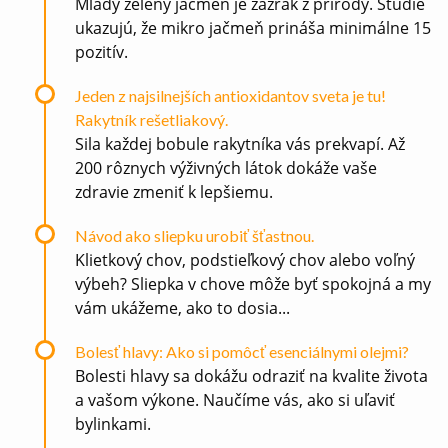
Mladý zelený jačmeň je zázrak z prírody. Štúdie
ukazujú, že mikro jačmeň prináša minimálne 15
pozitív.
Jeden z najsilnejších antioxidantov sveta je tu!
Rakytník rešetliakový.
Sila každej bobule rakytníka vás prekvapí. Až
200 rôznych výživných látok dokáže vaše
zdravie zmeniť k lepšiemu.
Návod ako sliepku urobiť šťastnou.
Klietkový chov, podstieľkový chov alebo voľný
výbeh? Sliepka v chove môže byť spokojná a my
vám ukážeme, ako to dosia...
Bolesť hlavy: Ako si pomôcť esenciálnymi olejmi?
Bolesti hlavy sa dokážu odraziť na kvalite života
a vašom výkone. Naučíme vás, ako si uľaviť
bylinkami.