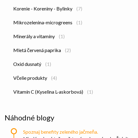
Korenie - Koreniny - Bylinky
(7)
Mikrozelenina-microgreens
(1)
Minerály a vitamíny
(1)
Mletá červená paprika
(2)
Oxid dusnatý
(1)
Včelie produkty
(4)
Vitamín C (Kyselina L-askorbová)
(1)
Náhodné blogy
Spoznaj benefity zeleného jačmeňa.