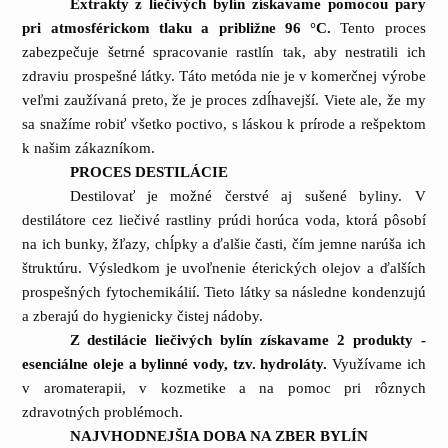
Extrakty z liečivých bylín získavame pomocou pary
pri atmosférickom tlaku a približne 96 °C.
Tento proces
zabezpečuje šetrné spracovanie rastlín tak, aby nestratili ich
zdraviu prospešné látky. Táto metóda nie je v komerčnej výrobe
veľmi zaužívaná preto, že je proces zdĺhavejší. Viete ale, že my
sa snažíme robiť všetko poctivo, s láskou k prírode a rešpektom
k našim zákazníkom.
PROCES DESTILÁCIE
Destilovať je možné čerstvé aj sušené byliny. V
destilátore cez liečivé rastliny prúdi horúca voda, ktorá pôsobí
na ich bunky, žľazy, chĺpky a ďalšie časti, čím jemne narúša ich
štruktúru. Výsledkom je uvoľnenie éterických olejov a ďalších
prospešných fytochemikálií. Tieto látky sa následne kondenzujú
a zberajú do hygienicky čistej nádoby.
Z destilácie liečivých bylín získavame 2 produkty -
esenciálne oleje a bylinné vody, tzv. hydroláty.
Využívame ich
v aromaterapii, v kozmetike a na pomoc pri rôznych
zdravotných problémoch.
NAJVHODNEJŠIA DOBA NA ZBER BYLÍN