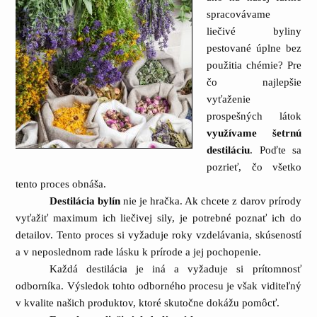
spracovávame
liečivé byliny
pestované úplne bez
použitia chémie? Pre
čo najlepšie
vyťaženie
prospešných látok
využívame šetrnú
destiláciu
. Poďte sa
pozrieť, čo všetko
tento proces obnáša.
Destilácia bylín
nie je hračka. Ak chcete z darov prírody
vyťažiť maximum ich liečivej sily, je potrebné poznať ich do
detailov. Tento proces si vyžaduje roky vzdelávania, skúseností
a v neposlednom rade lásku k prírode a jej pochopenie.
Každá destilácia je iná a vyžaduje si prítomnosť
odborníka. Výsledok tohto odborného procesu je však viditeľný
v kvalite našich produktov, ktoré skutočne dokážu pomôcť.