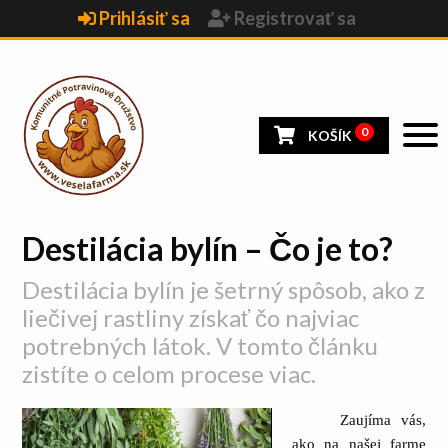
Prihlásiť sa
Registrovať sa
0
KOŠÍK
Destilácia bylín – Čo je to?
Destilácia bylín je šetrný spôsob, ako z
liečivej rastliny získať čo najviac
potrebných látok. V tomto článku
zistíte o celom procese viac.
Zaujíma vás,
ako na našej farme