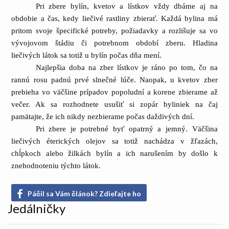
Pri zbere bylín, kvetov a lístkov vždy dbáme aj na
obdobie a čas, kedy liečivé rastliny zbierať. Každá bylina má
pritom svoje špecifické potreby, požiadavky a rozlišuje sa vo
vývojovom štádiu či potrebnom období zberu. Hladina
liečivých látok sa totiž u bylín počas dňa mení.
Najlepšia doba na zber lístkov je ráno po tom, čo na
rannú rosu padnú prvé slnečné lúče. Naopak, u kvetov zber
prebieha vo väčšine prípadov popoludní a korene zbierame až
večer. Ak sa rozhodnete usušiť si zopár byliniek na čaj
pamätajte, že ich nikdy nezbierame počas daždivých dní.
Pri zbere je potrebné byť opatrný a jemný. Väčšina
liečivých éterických olejov sa totiž nachádza v žľazách,
chĺpkoch alebo žilkách bylín a ich narušením by došlo k
znehodnoteniu týchto látok.
Páčil sa Vám článok? Zdieľajte ho
Jedálničky