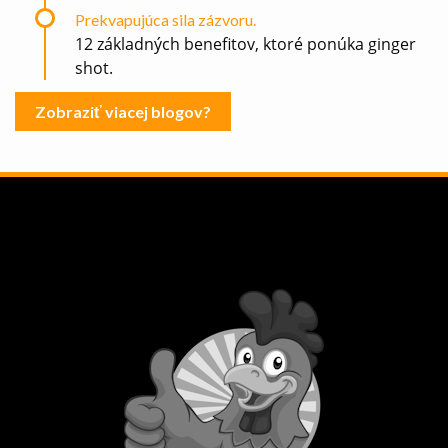
Prekvapujúca sila zázvoru.
12 základných benefitov, ktoré ponúka ginger
shot.
Zobraziť viacej blogov?