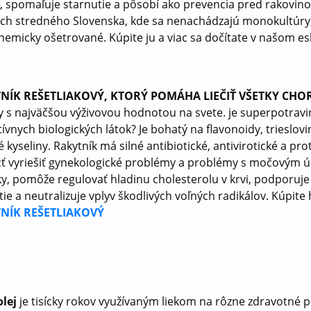
 spomaľuje starnutie a pôsobí ako prevencia pred rakovino
ch stredného Slovenska, kde sa nenachádzajú monokultúry, a
chemicky ošetrované. Kúpite ju a viac sa dočítate v našom 
NÍK REŠETLIAKOVÝ, KTORÝ POMÁHA LIEČIŤ VŠETKY CH
ny s najväčšou výživovou hodnotou na svete. je superpotravin
tívnych biologických látok? Je bohatý na flavonoidy, trieslov
 kyseliny. Rakytník má silné antibiotické, antivirotické a p
 vyriešiť gynekologické problémy a problémy s močovým ústr
y, pomôže regulovať hladinu cholesterolu v krvi, podporuje
tie a neutralizuje vplyv škodlivých voľných radikálov. Kúpit
NÍK REŠETLIAKOVÝ
lej
je tisícky rokov využívaným liekom na rôzne zdravotné 