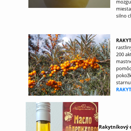
mozgu,
miesta
silno 
RAKYT
rastli
200 ak
mastné
pomôcť
pokožk
starnu
RAKYT
Rakytníkový o