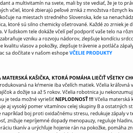
dant a multivitamín na svete, mali by ste vediať, že je to pr
ných včiel, ktoré zbierajú peľové zrnká z množstva rôznych k
kočuje na miestach stredného Slovenska, kde sa nenachádza
ica, ktoré sú silno chemicky ošetrované. Každé zo zrniek je
. V ľudskom tele dokáže včelí peľ podporiť vaše telo na rôzn
, zabraňuje vzniku a rozvoju nádorov, zlepšuje kondíciu srdc
je kvalitu vlasov a pokožky, zlepšuje trávenie a potláča záp
iac sa dočítate v našom eshope
VČELIE PRODUKTY
A MATERSKÁ KAŠIČKA, KTORÁ POMÁHA LIEČIŤ VŠETKY 
produkovaná na kŕmenie iba včelích matiek. Včelia kráľovná 
ajíčok a dožije sa až 5 rokov. Včelia robotnica ju nekonzumu
ou je teda možné vyriešiť
NEPLODNOSŤ !!!
Včelia materská 
je aj vysoký pomer vitamínov celej skupiny B a ostatných st
 napríklad boj proti oxidačnému stresu, redukuje zápaly v 
sť, znižuje nepríjemné dopady menopauzy, reguluje hladinu 
ráciu tkanív a urýchľuje hojenie rán na pokožke, pomáha zni