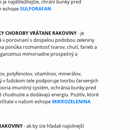
 je najdôležitejšie, chráni bunky pred
om eshope
SULFORAFAN
TKY CHOROBY VRÁTANE RAKOVINY
- je
orá v porovnaní s dospelou podobou zeleniny
na ponúka rozmanitosť tvarov, chutí, farieb a
 organizmus mimoriadne prospešný a
, polyfenolov, vitamínov, minerálov,
ý v ľudskom tele podporuje tvorbu červených
dporia imunitný systém, ochránia bunky pred
chudnutie a dodávajú energiu. Pozitív, ktoré
 dočítate v našom eshope
MIKROZELENINA
 RAKOVINY
- ak by ste hľadali najsilnejší