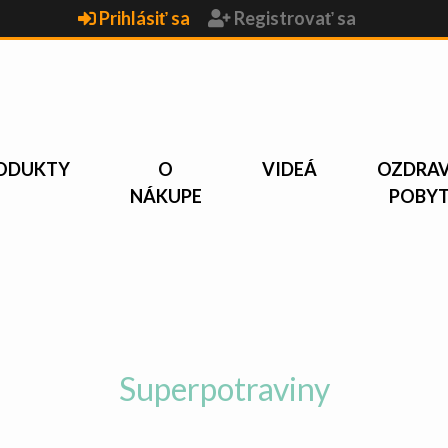
Prihlásiť sa
Registrovať sa
ODUKTY
O
VIDEÁ
OZDRA
NÁKUPE
POBY
Superpotraviny