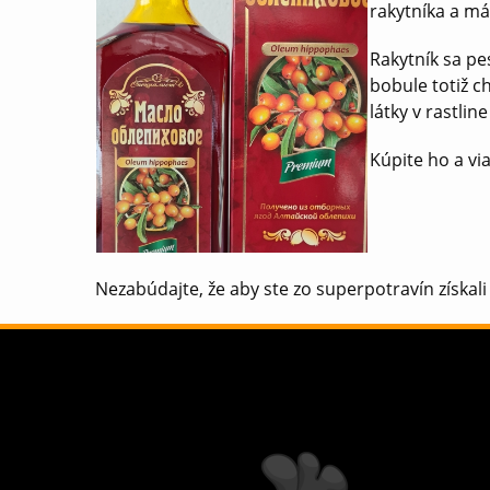
rakytníka a má
Rakytník sa pe
bobule totiž c
látky v rastlin
Kúpite ho a v
Nezabúdajte, že aby ste zo superpotravín získal