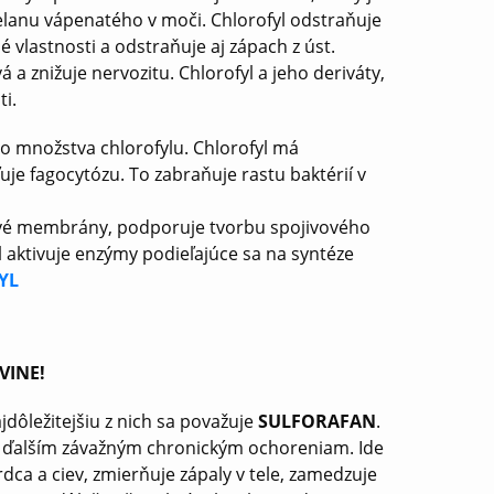
elanu vápenatého v moči. Chlorofyl odstraňuje
 vlastnosti a odstraňuje aj zápach z úst.
á a znižuje nervozitu. Chlorofyl a jeho deriváty,
i.
ého množstva chlorofylu. Chlorofyl má
uje fagocytózu. To zabraňuje rastu baktérií v
nkové membrány, podporuje tvorbu spojivového
l aktivuje enzýmy podieľajúce sa na syntéze
YL
VINE!
jdôležitejšiu z nich sa považuje
SULFORAFAN
.
e a ďalším závažným chronickým ochoreniam. Ide
ca a ciev, zmierňuje zápaly v tele, zamedzuje