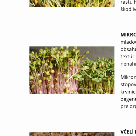
rastu 
škodli
MIKRO
mladou
obsahu
textúr
nenahr
Mikroz
stopov
krvini
degene
pre or
VČELÍ