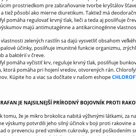
júcim prostriedkom pre zabraňovanie tvorbe kryštálov šťav
, a tiež pôsobí ako mierne diuretikum. Taktiež má deodoračné
yl pomáha regulovať krvný tlak, lieči a teda aj posilňuje črev
výskumov majú antimutagénne a antikarcinogénne vlastnost
é vlastnosti zelených rastlín sa dajú vysvetliť obsahom veľk
ápalové účinky, posilňuje imunitné funkcie organizmu, zrýchľ
b a baktérií v čreve.
fyl pomáha vyčistiť krv, reguluje krvný tlak, posilňuje bu
a, ktorá pomáha pri hojení vredov, otvorených rán. Chlorofy
nov. Kúpite ho a viac sa dočítate v našom eshope
CHLOROF
RAFAN JE NAJSILNEJŠÍ PRÍRODNÝ BOJOVNÍK PROTI RAKO
k tomu, že je mikro brokolica nabitá výživnými látkami, za na
ne výskumy potvrdili jeho silný účinok v boji proti rakovin
lad o prevenciu pred vznikom cukrovky, pred poškodením srd