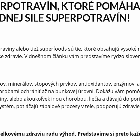
RPOTRAVÍN, KTORÉ POMÁHAJ
DNEJ SILE SUPERPOTRAVÍN!
aviny alebo tiež superfoods sú tie, ktoré obsahujú vysoké
aše zdravie. V dnešnom článku vám predstavíme rýdzo sloven
, minerálov, stopových prvkov, antioxidantov, enzýmov, am
 chorobami ochrániť až na bunkovej úrovni. Dokážu vám pom
iny, alebo akoukoľvek inou chorobou, liečia a dávajú do por
stém, potláčajú zápalové procesy v tele, podporujú zdravie 
celkovému zdraviu radu výhod. Predstavíme si preto kaž