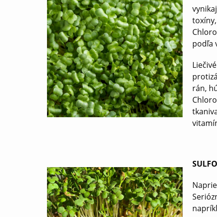
vynika
toxíny
Chlorof
podľa 
Liečiv
protiz
rán, hú
Chloro
tkaniv
vitamí
SULFO
Naprie
Serióz
naprík