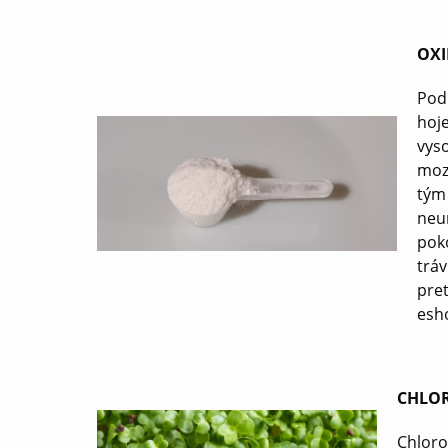
OXI
Podp
hoj
vyso
mozo
tým 
neu
pok
tráv
pret
esh
CHLOR
Chlorof