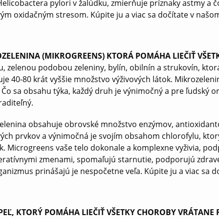
Helicobactera pylori v žalúdku, zmierňuje príznaky astmy a čo
vým oxidačným stresom. Kúpite ju a viac sa dočítate v naš
ZELENINA (MIKROGREENS) KTORÁ POMÁHA LIEČIŤ VŠE
, zelenou podobou zeleniny, bylín, obilnín a strukovín, kt
je 40-80 krát vyššie množstvo výživových látok. Mikrozeleni
. Čo sa obsahu týka, každý druh je výnimočný a pre ľudský
aditeľný.
elenina obsahuje obrovské množstvo enzýmov, antioxidantov
ých prvkov a výnimočná je svojím obsahom chlorofylu, ktor
ek. Microgreens vaše telo dokonale a komplexne vyživia, po
ratívnymi zmenami, spomaľujú starnutie, podporujú zdravé 
ganizmus prinášajú je nespočetne veľa. Kúpite ju a viac sa
 PEĽ, KTORÝ POMÁHA LIEČIŤ VŠETKY CHOROBY VRÁTANE