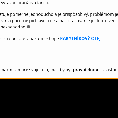
 výrazne oranžovú farbu.
stuje pomerne jednoducho a je prispôsobivý, problémom je 
hránia početné pichľavé tŕne a na spracovanie je dobré vedi
e neznehodnotili.
iac sa dočítate v našom eshope
RAKYTNÍKOVÝ OLEJ
i maximum pre svoje telo, mali by byť
pravidelnou
súčasťou 