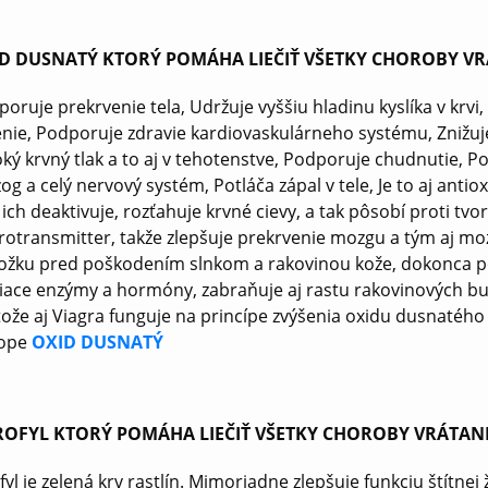
D DUSNATÝ KTORÝ POMÁHA LIEČIŤ VŠETKY CHOROBY V
oruje prekrvenie tela, Udržuje vyššiu hladinu kyslíka v krv
enie, Podporuje zdravie kardiovaskulárneho systému, Znižuj
ký krvný tlak a to aj v tehotenstve, Podporuje chudnutie, 
g a celý nervový systém, Potláča zápal v tele, Je to aj antiox
ich deaktivuje, rozťahuje krvné cievy, a tak pôsobí proti tvo
rotransmitter, takže zlepšuje prekrvenie mozgu a tým aj mo
ožku pred poškodením slnkom a rakovinou kože, dokonca po
iace enzýmy a hormóny, zabraňuje aj rastu rakovinových bun
ože aj Viagra funguje na princípe zvýšenia oxidu dusnatého 
ope
OXID DUSNATÝ
OFYL KTORÝ POMÁHA LIEČIŤ VŠETKY CHOROBY VRÁTAN
yl je zelená krv rastlín. Mimoriadne zlepšuje funkciu štítnej