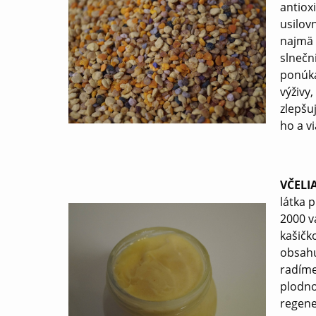
antioxi
usilov
najmä 
slnečn
ponúka
výživy
zlepšu
ho a v
VČELI
látka 
2000 v
kašičk
obsahu
radíme
plodno
regene