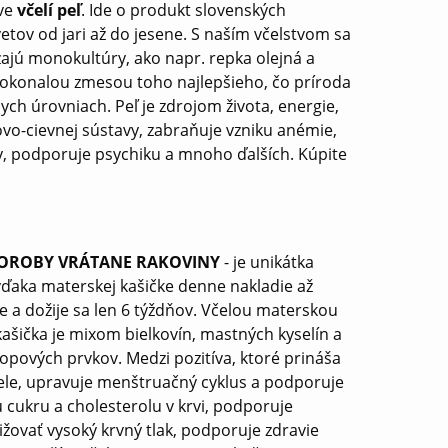
áve
včelí peľ
. Ide o produkt slovenských
vetov od jari až do jesene. S naším včelstvom sa
jú monokultúry, ako napr. repka olejná a
 dokonalou zmesou toho najlepšieho, čo príroda
ych úrovniach. Peľ je zdrojom života, energie,
ovo-cievnej sústavy, zabraňuje vzniku anémie,
aly, podporuje psychiku a mnoho ďalších. Kúpite
CHOROBY VRÁTANE RAKOVINY
- je unikátka
vďaka materskej kašičke denne nakladie až
je a dožije sa len 6 týždňov. Včelou materskou
kašička je mixom bielkovín, mastných kyselín a
opových prvkov. Medzi pozitíva, ktoré prináša
tele, upravuje menštruačný cyklus a podporuje
cukru a cholesterolu v krvi, podporuje
žovať vysoký krvný tlak, podporuje zdravie