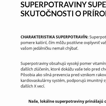
SUPERPOTRAVINY SUPE
SKUTOČNOSTI O PRÍRO
CHARAKTERISTIKA SUPERPOTRAVÍN:
Superpotr
pomere kalórií, čím môžu pozitívne ovplyvniť v
vašom jedálničku nemali chýbať.
Superpotraviny obsahujú vysoký pomer vitamínov
ďalších zlúčenín, ktoré dokážu vaše telo pred
Pôsobia ako silná prevencia pred vznikom rakov
kardiovaskulárny systém, podporujú imunitný sy
ďalších X vecí.
Naše, lokálne superpotraviny prinášajú 