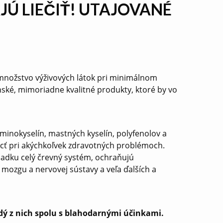
Ú LIEČIŤ! UTAJOVANÉ
 množstvo výživových látok pri minimálnom
ské, mimoriadne kvalitné produkty, ktoré by vo
inokyselín, mastných kyselín, polyfenolov a
ôcť pri akýchkoľvek zdravotných problémoch.
iadku celý črevný systém, ochraňujú
mozgu a nervovej sústavy a veľa ďalších a
dý z nich spolu s blahodarnými účinkami.