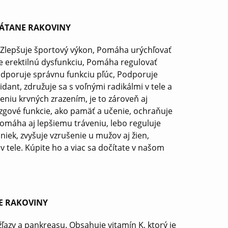
RÁTANE RAKOVINY
i, Zlepšuje športový výkon, Pomáha urýchľovať
e erektilnú dysfunkciu, Pomáha regulovať
Podporuje správnu funkciu pľúc, Podporuje
idant, združuje sa s voľnými radikálmi v tele a
reniu krvných zrazením, je to zároveň aj
zgové funkcie, ako pamäť a učenie, ochraňuje
máha aj lepšiemu tráveniu, lebo reguluje
iek, zvyšuje vzrušenie u mužov aj žien,
v tele. Kúpite ho a viac sa dočítate v našom
E RAKOVINY
 žľazy a pankreasu. Obsahuje vitamín K, ktorý je