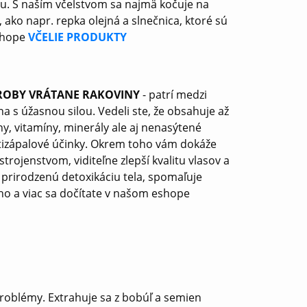
u. S naším včelstvom sa najmä kočuje na
ko napr. repka olejná a slnečnica, ktoré sú
eshope
VČELIE PRODUKTY
OROBY VRÁTANE RAKOVINY
- patrí medzi
a s úžasnou silou. Vedeli ste, že obsahuje až
iny, vitamíny, minerály ale aj nenasýtené
rotizápalové účinky. Okrem toho vám dokáže
ojenstvom, viditeľne zlepší kvalitu vlasov a
 prirodzenú detoxikáciu tela, spomaľuje
e ho a viac sa dočítate v našom eshope
problémy. Extrahuje sa z bobúľ a semien